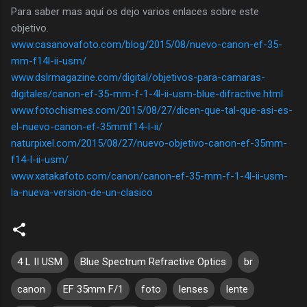
Para saber mas aquí os dejo varios enlaces sobre este
objetivo.
www.casanovafoto.com/blog/2015/08/nuevo-canon-ef-35-
mm-f14l-ii-usm/
www.dslrmagazine.com/digital/objetivos-para-camaras-
digitales/canon-ef-35-mm-f-1-4l-ii-usm-blue-difractive.html
www.fotochismes.com/2015/08/27/dicen-que-tal-que-asi-es-
el-nuevo-canon-ef-35mmf14-l-ii/
naturpixel.com/2015/08/27/nuevo-objetivo-canon-ef-35mm-
f14-l-ii-usm/
www.xatakafoto.com/canon/canon-ef-35-mm-f-1-4l-ii-usm-
la-nueva-version-de-un-clasico
4 L II USM
Blue Spectrum Refractive Optics
br
canon
EF 35mm F/1
foto
lenses
lente