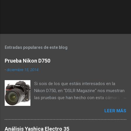
Entradas populares de este blog
Prueba Nikon D750
-
diciembre 15, 2014
Si sois de los que estáis interesados en la
Nikon D750, en "DSLR Magazine" nos muestran
las pruebas que han hecho con esta cámara a
través de su web. En esta prueba nos cuentan
LEER MÁS
que el cuerpo se siente muy sólido en las
manos pero que es mucho más ligero de lo
que parece, y que está sellado a pesar de
Análisis Yashica Electro 35