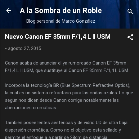
Ir al contenido principal
A la Sombra de un Roble
Blog personal de Marco González
Nuevo Canon EF 35mm F/1,4 L II USM
-
agosto 27, 2015
Canon acaba de anunciar el ya rumoreado Canon EF 35mm
F/1,4 L II USM, que sustituye al Canon EF 35mm F/1,4 L USM.
Incorpora la tecnología BR (Blue Spectrum Refractive Optics),
la cual es un sistema refractario para las ondas azules. Lo que
según nos dicen desde Canon corrige notablemente las
aberraciones cromáticas.
También posee lentes aesféricas y de vidrio UD de ultra baja
dispersión cromática. Como no el objetivo esta sellado y
permite el enfoque a a partir de 28cm de distancia.