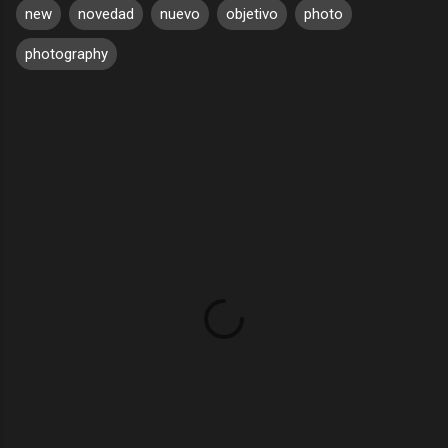
new
novedad
nuevo
objetivo
photo
photography
C
o
m
e
n
t
a
r
i
o
s